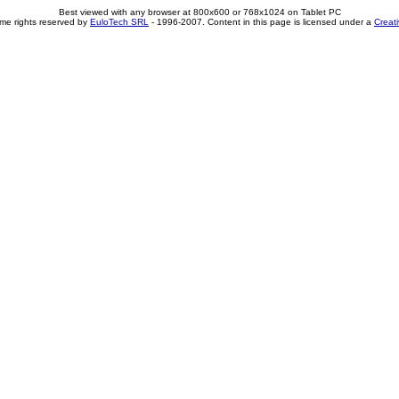
Best viewed with any browser at 800x600 or 768x1024 on Tablet PC
me rights reserved by
EuloTech SRL
- 1996-2007. Content in this page is licensed under a
Creat