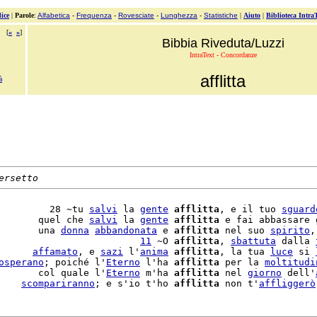
ice
|
Parole
:
Alfabetica
-
Frequenza
-
Rovesciate
-
Lunghezza
-
Statistiche
|
Aiuto
|
Biblioteca Intra
[
«
»
]
Bibbia Riveduta/Luzzi
IntraText - Concordanze
afflitta
à
ersetto
         28 ~tu 
salvi
 la 
gente
afflitta
, e il tuo 
sguard
       quel che 
salvi
 la 
gente
afflitta
 e fai abbassare 
       una 
donna
abbandonata
 e 
afflitta
 nel suo 
spirito
,
                         
11
 ~O 
afflitta
, 
sbattuta
 dalla 
      
affamato
, e 
sazi
 l'
anima
afflitta
, la tua 
luce
 si 
osperano
; poiché l'
Eterno
 l'ha 
afflitta
 per la 
moltitudi
       col quale l'
Eterno
 m'ha 
afflitta
 nel 
giorno
 dell'
    
scompariranno
; e s'io t'ho 
afflitta
 non t'
affliggerò