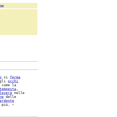
Text
o
 si 
ferma
gli 
occhi
 come la

tempesta
,

leverà
 nelle

ne
 delle

ardente