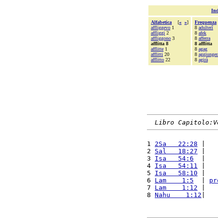
Ind
Alfabetica
[
«
»
]
Frequenza
affliggevo
1
8
adulterî
affliggi
2
8
afek
affliggono
3
8
afferra
afflitta 8
8 afflitta
afflitte
1
8
agag
afflitti
20
8
aggiunger
afflitto
22
8
agirà
Libro Capitolo:V
1 
2Sa   22:28
 |   
2 
Sal   18:27
 |   
3 
Isa   54:6
  |   
4 
Isa   54:11
 |   
5 
Isa   58:10
 |   
6 
Lam    1:5
  | 
pr
7 
Lam    1:12
 |   
8 
Nahu    1:12
|   