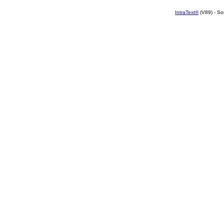
IntraText®
(V89) - So