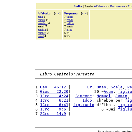
Indice
|
Parole
:
Alfabetica
-
Frequenza
-
Ro
Alfabetica
[
«
»
]
Frequenza
[
«
»
]
zena
1
7
vuota
zerach
14
7
zabdi
zerachiti
4
7
zaffiro
zerah 7
7 zerah
zerahia
5
7
zilpa
zerahiti
2
6 74
zered
4
6 75
Libro Capitolo:Versetto
1 
Gen   46:12
 |       
Er
, 
Onan
, 
Scela
, 
Pe
2 
Gios   22:20
|          20 ~
Acan
, 
figliu
3 
1Cro    4:24
|  
Simeone
: 
Nemuel
, 
Jamin
, 
4 
1Cro    6:21
|     
Iddo
, ch'ebbe per 
fig
5 
1Cro    6:41
| 
figliuolo
 d'Ethni, 
figliu
6 
1Cro    9:6
 |             6 ~Dei 
figliu
7 
2Cro   14:9
 |                          
Best viewed with any br