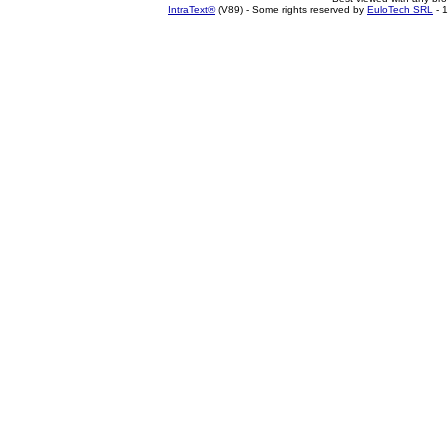
IntraText®
(V89) - Some rights reserved by
EuloTech SRL
- 1