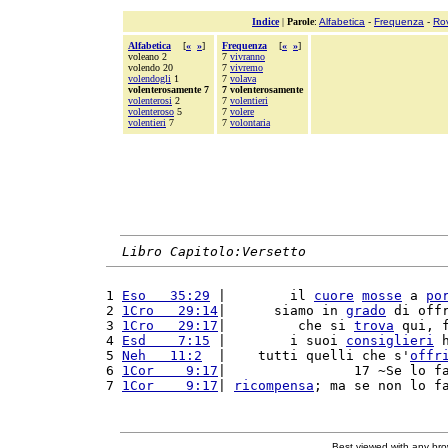
Indice
|
Parole
:
Alfabetica
-
Frequenza
-
Ro
Alfabetica
[
«
»
]
Frequenza
[
«
»
]
voleano 2
7
vivranno
volendo 20
7
vivremo
volendogli
1
7
volava
volenterosamente 7
7 volenterosamente
volenterosi
2
7
volentieri
volenteroso
5
7
volere
volentieri
7
7
volontaria
Libro Capitolo:Versetto
1 
Eso   35:29
 |        il 
cuore
mosse
 a 
po
2 
1Cro   29:14
|      siamo in 
grado
 di off
3 
1Cro   29:17
|         che si 
trova
 qui, 
4 
Esd    7:15
 |        i suoi 
consiglieri
 
5 
Neh   11:2
  |    tutti quelli che s'
offr
6 
1Cor    9:17
|                17 ~Se lo f
7 
1Cor    9:17
| 
ricompensa
; ma se non lo f
Best viewed with any br