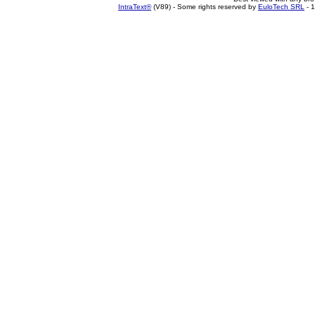
IntraText®
(V89) - Some rights reserved by
EuloTech SRL
- 1