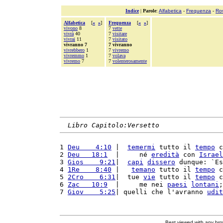
Indice
|
Parole
:
Alfabetica
-
Frequenza
-
Ro
Alfabetica
[
«
»
]
Frequenza
[
«
»
]
vivono
8
7
vette
vivrà
40
7
visitare
vivrai
11
7
visitato
vivranno 7
7 vivranno
vivrebbero
1
7
vivremo
vivremmo
1
7
volava
vivremo
7
7
volenterosamente
Libro Capitolo:Versetto
1 
Deu    4:10
 |  
temermi
 tutto il 
tempo
 c
2 
Deu   18:1
  |     né 
eredità
 con 
Israel
3 
Gios    9:21
|  
capi
dissero
 dunque: `Es
4 
1Re    8:40
 |   
temano
 tutto il 
tempo
 c
5 
2Cro    6:31
|  tue 
vie
 tutto il 
tempo
 c
6 
Zac   10:9
  |     me nei 
paesi
lontani
;
7 
Giov    5:25
| quelli che l'avranno 
udit
Best viewed with any br