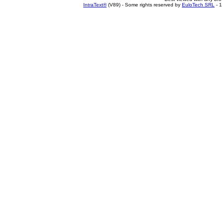
IntraText®
(V89) - Some rights reserved by
EuloTech SRL
- 1