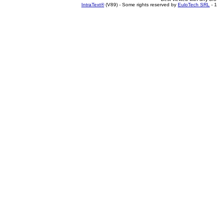
IntraText®
(V89) - Some rights reserved by
EuloTech SRL
- 1