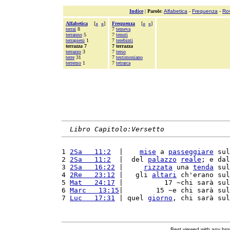
Indice
|
Parole
:
Alfabetica
-
Frequenza
-
Ro
Alfabetica
[
«
»
]
Frequenza
[
«
»
]
terrai
8
7
temeva
terranno
5
7
tenuti
terrapieni
1
7
terebinti
terrazza 7
7 terrazza
terrazzo
3
7
terso
terre
31
7
testimoniano
terremo
1
7
tetrarca
Libro Capitolo:Versetto
1 
2Sa   11:2
  |    
mise
 a 
passeggiare
 sul
2 
2Sa   11:2
  |  del 
palazzo
reale
; e dal
3 
2Sa   16:22
 |     
rizzata
 una 
tenda
 sul
4 
2Re   23:12
 |   gli 
altari
 ch'erano sul
5 
Mat   24:17
 |          17 ~chi sarà sul
6 
Marc   13:15
|        15 ~e chi sarà sul
7 
Luc   17:31
 | quel 
giorno
, chi sarà sul
Best viewed with any br