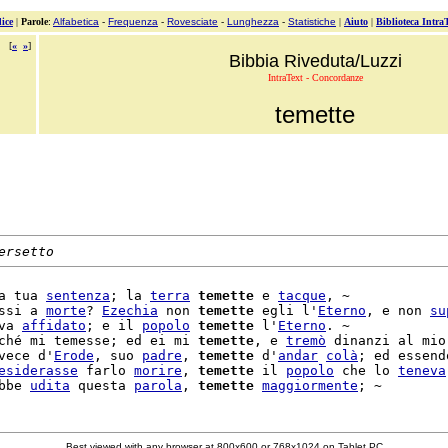
ice
|
Parole
:
Alfabetica
-
Frequenza
-
Rovesciate
-
Lunghezza
-
Statistiche
|
Aiuto
|
Biblioteca Intra
[
«
»
]
Bibbia Riveduta/Luzzi
IntraText - Concordanze
temette
ersetto
a tua 
sentenza
; la 
terra
temette
 e 
tacque
, ~

ssi a 
morte
? 
Ezechia
 non 
temette
 egli l'
Eterno
, e non 
su
va 
affidato
; e il 
popolo
temette
 l'
Eterno
. ~

ché mi temesse; ed ei mi 
temette
, e 
tremò
 dinanzi al mio

vece d'
Erode
, suo 
padre
, 
temette
 d'
andar
colà
; ed essendo
esiderasse
 farlo 
morire
, 
temette
 il 
popolo
 che lo 
teneva
bbe 
udita
 questa 
parola
, 
temette
maggiormente
Best viewed with any browser at 800x600 or 768x1024 on Tablet PC