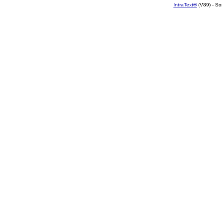
IntraText®
(V89) - So