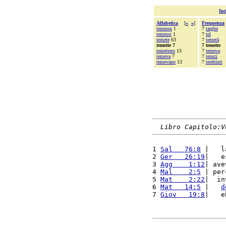
Ind
Alfabetica
[
«
»
]
Frequenza
temesse
1
7
targhe
temessi
1
7
tel
temete
63
7
temerà
temette 7
7 temette
temettero
13
7
temeva
temeva
7
7
tenuti
temevano
13
7
terebinti
Libro Capitolo:V
1 
Sal   76:8
 |   l
2 
Ger   26:19
|   e
3 
Agg    1:12
| ave
4 
Mal    2:5
 | per
5 
Mat    2:22
|  in
6 
Mat   14:5
 |   
d
7 
Giov   19:8
|   e