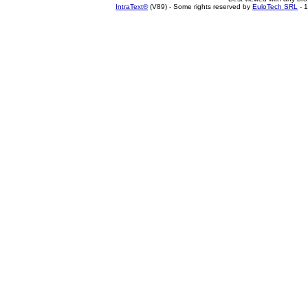
IntraText®
(V89) - Some rights reserved by
EuloTech SRL
- 1