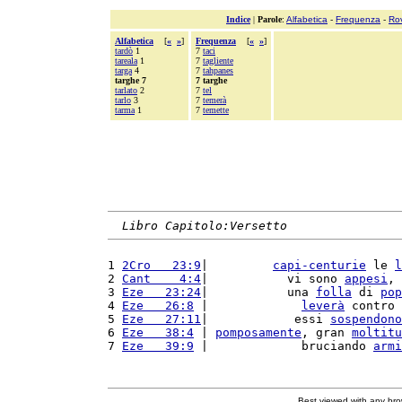
Indice
|
Parole
:
Alfabetica
-
Frequenza
-
Ro
Alfabetica
[
«
»
]
Frequenza
[
«
»
]
tardò
1
7
taci
tareala
1
7
tagliente
targa
4
7
tahpanes
targhe 7
7 targhe
tarlato
2
7
tel
tarlo
3
7
temerà
tarma
1
7
temette
Libro Capitolo:Versetto
1 
2Cro   23:9
|         
capi-centurie
 le 
l
2 
Cant    4:4
|           vi sono 
appesi
, 
3 
Eze   23:24
|           una 
folla
 di 
pop
4 
Eze   26:8
 |             
leverà
 contro 
5 
Eze   27:11
|            essi 
sospendono
6 
Eze   38:4
 | 
pomposamente
, gran 
moltitu
7 
Eze   39:9
 |             bruciando 
armi
Best viewed with any br