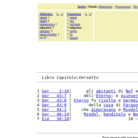
Indice
|
Parole
:
Alfabetica
-
Frequenza
-
Ro
Alfabetica
[
«
»
]
Frequenza
[
«
»
]
tahash
1
7
taanac
tahath
6
7
taci
tahkemonita
1
7
tagliente
tahpanes 7
7 tahpanes
tahpenes
3
7
targhe
tahtim-hodshi
1
7
tel
tal 62
7
temerà
Libro Capitolo:Versetto
1 
Ger    2:16
|      gli 
abitanti
 di 
Nof
 e
2 
Ger   43:7
 |     dell'
Eterno
; e 
giunser
3 
Ger   43:8
 | 
Eterno
 fu 
rivolta
 a 
Geremi
4 
Ger   43:9
 |       della 
casa
 di 
Faraon
5 
Ger   44:1
 |    che 
dimoravano
 a 
Migdol
6 
Ger   46:14
|     
Migdol
, 
banditelo
 a 
No
7 
Eze   30:18
|                       18 ~
Best viewed with any br