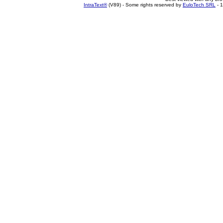
IntraText®
(V89) - Some rights reserved by
EuloTech SRL
- 1