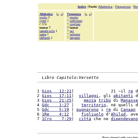
Indice
|
Parole
:
Alfabetica
-
Frequenza
-
Ro
Alfabetica
[
«
»
]
Frequenza
[
«
»
]
svolto
3
7
stupito
syene
2
7
sufficiente
t' 574
7
svegliate
taanac 7
7 taanac
taanath-scilo
1
7
taci
taarea
1
7
tagliente
tabbaoth
2
7
tahpanes
Libro Capitolo:Versetto
1 
Gios   12:21
|               21 ~il 
re
 d
2 
Gios   17:11
|  
villaggi
, gli 
abitanti
 d
3 
Gios   21:25
|    
mezza
tribù
 di 
Manasse
4 
Gdc    1:27
 |   
territorio
, né quelli d
5 
Gdc    5:19
 | 
pugnarono
 i 
re
 di 
Canaan
 
6 
1Re    4:12
 |   
figliuolo
 d'
Ahilud
, ave
7 
1Cro    7:29
|  
città
 che ne 
dipendevano
Best viewed with any br