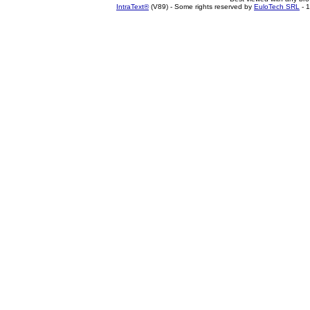
IntraText®
(V89) - Some rights reserved by
EuloTech SRL
- 1