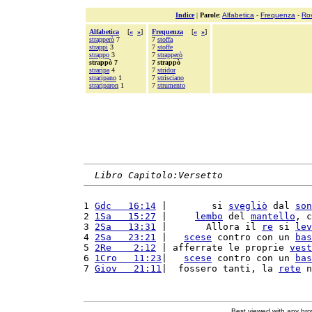
Indice
|
Parole
:
Alfabetica
-
Frequenza
-
Ro
Alfabetica
[
«
»
]
Frequenza
[
«
»
]
strapperò
7
7
stoffa
strappi
3
7
stoffe
strappo
3
7
strapperò
strappò 7
7 strappò
straripa
4
7
stridor
straripano
1
7
strisciano
strariparon
1
7
strumento
Libro Capitolo:Versetto
1 
Gdc   16:14
 |        si 
svegliò
 dal 
son
2 
1Sa   15:27
 |     
lembo
 del 
mantello
, c
3 
2Sa   13:31
 |       Allora il 
re
 si 
lev
4 
2Sa   23:21
 |   
scese
 contro con un 
bas
5 
2Re    2:12
 | afferrate le proprie 
vest
6 
1Cro   11:23
|   
scese
 contro con un 
bas
7 
Giov   21:11
|  fossero tanti, la 
rete
 n
Best viewed with any br