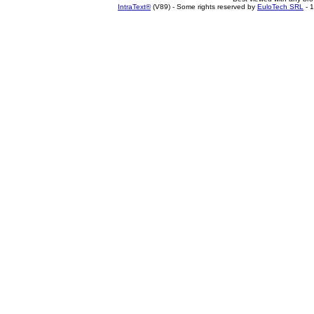
IntraText®
(V89) - Some rights reserved by
EuloTech SRL
- 1