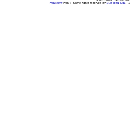
IntraText®
(V89) - Some rights reserved by
EuloTech SRL
- 1