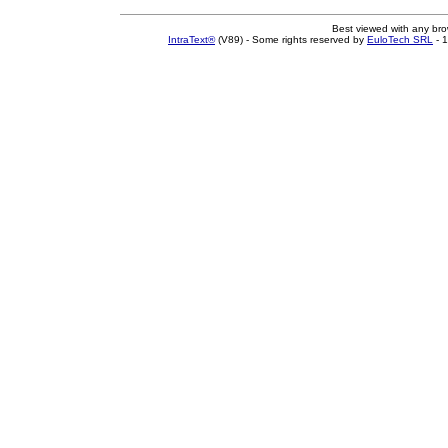
Best viewed with any br
IntraText®
(V89) - Some rights reserved by
EuloTech SRL
- 1