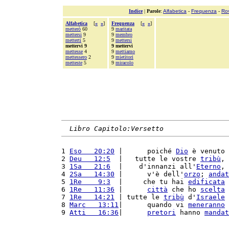
Indice
|
Parole
:
Alfabetica
-
Frequenza
-
Ro
Alfabetica
[
«
»
]
Frequenza
[
«
»
]
metterò
60
9
maritata
mettersi
9
9
membro
metterti
5
9
mettersi
mettervi 9
9 mettervi
mettesse
4
9
mettiamo
mettessero
2
9
mietitori
metteste
5
9
miracolo
Libro Capitolo:Versetto
1 
Eso   20:20
 |      poiché 
Dio
 è venuto 
2 
Deu   12:5
  |   tutte le vostre 
tribù
, 
3 
1Sa   21:6
  |    d'innanzi all'
Eterno
, 
4 
2Sa   14:30
 |      v'è dell'
orzo
; 
andat
5 
1Re    9:3
  |     che tu hai 
edificata
 
6 
1Re   11:36
 |      
città
 che ho 
scelta
 
7 
1Re   14:21
 | tutte le 
tribù
 d'
Israele
 
8 
Marc   13:11
|      quando vi 
meneranno
 
9 
Atti   16:36
|      
pretori
 hanno 
mandat