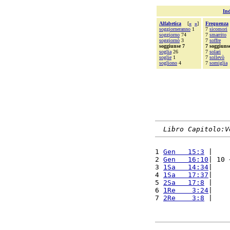
Ind
Alfabetica
[
«
»
]
Frequenza
soggiorneranno
1
7
sicomori
soggiorno
74
7
smarrito
soggiornò
3
7
soffre
soggiunse 7
7 soggiuns
soglia
26
7
solari
soglie
1
7
sollevò
sogliono
4
7
somiglia
Libro Capitolo:V
1 
Gen   15:3
 |    
2 
Gen   16:10
| 10 
3 
1Sa   14:34
|    
4 
1Sa   17:37
|    
5 
2Sa   17:8
 |    
6 
1Re    3:24
|    
7 
2Re    3:8
 |    