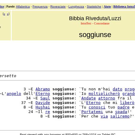
ice
|
Parole
:
Alfabetica
-
Frequenza
-
Rovesciate
-
Lunghezza
-
Statistiche
|
Aiuto
|
Biblioteca Intra
[
«
»
]
Bibbia Riveduta/Luzzi
IntraText - Concordanze
e
soggiunse
ersetto
          3 ~E 
Abramo
soggiunse
: `Tu non m'hai 
dato
prog
~L'
angelo
 dell'
Eterno
soggiunse
: `Io 
moltiplicherò
grand
           34 ~E 
Saul
soggiunse
: `
Andate
attorno
 fra il

         37 ~E 
Davide
soggiunse
: `L'
Eterno
 che mi 
liberò
          8 ~E 
Hushai
soggiunse
: `Tu 
conosci
 tuo 
padre
 e

            24 ~Il 
re
soggiunse
: `
Portatemi
 una 
spada
!'

                 8 ~E 
soggiunse
: `Per che 
via
saliremo
Best viewed with any browser at 800x600 or 768x1024 on Tablet PC