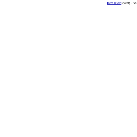
IntraText®
(V89) - So