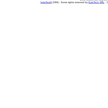
IntraText®
(V89) - Some rights reserved by
EuloTech SRL
- 1