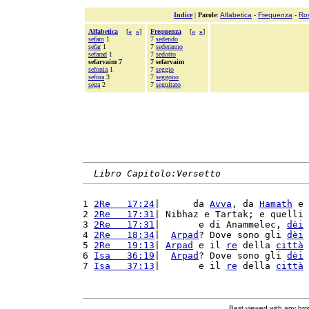
Indice
|
Parole
:
Alfabetica
-
Frequenza
-
Ro
Alfabetica
[
«
»
]
Frequenza
[
«
»
]
sefam
1
7
sedendo
sefar
1
7
sederanno
sefarad
1
7
sedotto
sefarvaim 7
7 sefarvaim
sefonia
1
7
seggio
sefora
3
7
seggono
sega
2
7
seguitato
Libro Capitolo:Versetto
1 
2Re   17:24
|      da 
Avva
, da 
Hamath
 e 
2 
2Re   17:31
| Nibhaz e Tartak; e quelli 
3 
2Re   17:31
|       e di Anammelec, 
dèi
 
4 
2Re   18:34
|  
Arpad
? Dove sono gli 
dèi
 
5 
2Re   19:13
| 
Arpad
 e il 
re
 della 
città
 
6 
Isa   36:19
|  
Arpad
? Dove sono gli 
dèi
 
7 
Isa   37:13
|       e il 
re
 della 
città
 
Best viewed with any br