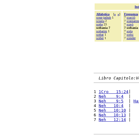
Ind
Alfabetica
[
«
»
]
Frequenza
scear-jashub
1
7
scacciò
scearia
2
7
scannaron
sceba
23
7
scavò
scebania 7
7 scebania
scebarim
1
7
scela
scebat
1
7
scelsi
sceber
1
7
scender
Libro Capitolo:V
1 
1Cro   15:24
|   
2 
Neh    9:4
  |   
3 
Neh    9:5
  | 
Ha
4 
Neh   10:4
  |   
5 
Neh   10:10
 |   
6 
Neh   10:13
 |   
7 
Neh   12:14
 |   