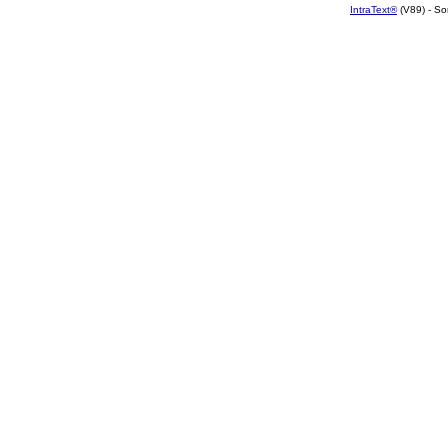
IntraText®
(V89) - So