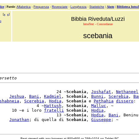
ice
|
Parole
:
Alfabetica
-
Frequenza
-
Rovesciate
-
Lunghezza
-
Statistiche
|
Aiuto
|
Biblioteca Intra
[
«
»
]
Bibbia Riveduta/Luzzi
o
IntraText - Concordanze
scebania
ersetto
                       24 ~
Scebania
, 
Joshafat
, 
Nethaneel
    
Jeshua
, 
Bani
, 
Kadmiel
, 
Scebania
, 
Bunni
, 
Scerebia
, 
Ba
shabneia
, 
Scerebia
, 
Hodia
, 
Scebania
 e 
Pethahia
dissero
: 
               4 ~
Hattush
, 
Scebania
, 
Malluc
, ~

     10 ~e i loro 
fratelli
Scebania
, 
Hodia
,

                       13 ~
Scebania
, 
Hodia
, 
Bani
, Beninu.
    
Jonathan
; di quella di 
Scebania
, 
Giuseppe
Best viewed with any browser at 800x600 or 768x1024 on Tablet PC