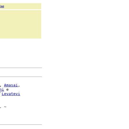
Text
, 
Amasai
,

ni
 e

`
Levatevi
 ~
