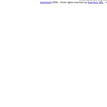
IntraText®
(V89) - Some rights reserved by
EuloTech SRL
- 1