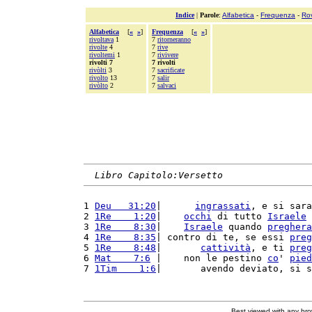
Indice
|
Parole
:
Alfabetica
-
Frequenza
-
Ro
Alfabetica
[
«
»
]
Frequenza
[
«
»
]
rivoltava
1
7
ritorneranno
rivolte
4
7
rive
rivoltemi
1
7
rivivere
rivolti 7
7 rivolti
rivòlti
3
7
sacrificate
rivolto
13
7
salir
rivòlto
2
7
salvaci
Libro Capitolo:Versetto
1 
Deu   31:20
|      
ingrassati
, e si sara
2 
1Re    1:20
|    
occhi
 di tutto 
Israele
 
3 
1Re    8:30
|    
Israele
 quando 
preghera
4 
1Re    8:35
| contro di te, se essi 
preg
5 
1Re    8:48
|       
cattività
, e ti 
preg
6 
Mat    7:6
 |    non le pestino 
co
' 
pied
7 
1Tim    1:6
|       avendo deviato, si s
Best viewed with any br