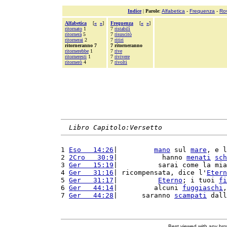
Indice
|
Parole
:
Alfabetica
-
Frequenza
-
Ro
Alfabetica
[
«
»
]
Frequenza
[
«
»
]
ritornato
1
7
ristabilì
ritornerà
5
7
risuscitò
ritornerai
2
7
ritiri
ritorneranno 7
7 ritorneranno
ritornerebbe
1
7
rive
ritorneresti
1
7
rivivere
ritornerò
4
7
rivolti
Libro Capitolo:Versetto
1 
Eso   14:26
|         
mano
 sul 
mare
, e l
2 
2Cro   30:9
|           hanno 
menati
sch
3 
Ger   15:19
|          sarai come la mia
4 
Ger   31:16
| ricompensata, dice l'
Etern
5 
Ger   31:17
|          
Eterno
; i tuoi 
fi
6 
Ger   44:14
|         alcuni 
fuggiaschi
,
7 
Ger   44:28
|      saranno 
scampati
 dall
Best viewed with any br