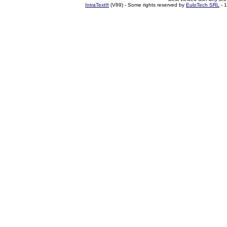
IntraText®
(V89) - Some rights reserved by
EuloTech SRL
- 1