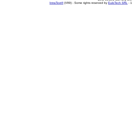
IntraText®
(V89) - Some rights reserved by
EuloTech SRL
- 1