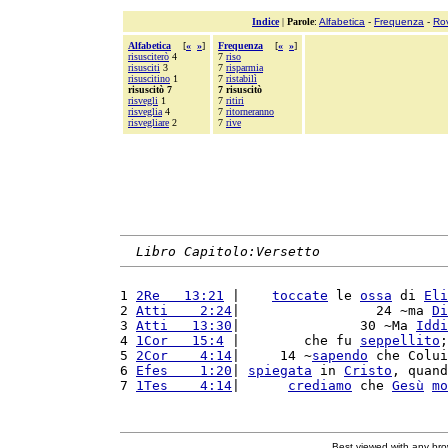
Indice
|
Parole
:
Alfabetica
-
Frequenza
-
Ro
Alfabetica
[
«
»
]
Frequenza
[
«
»
]
risusciterò
4
7
riso
risusciti
3
7
risparmia
risuscitino
1
7
ristabilì
risuscitò 7
7 risuscitò
risvegli
1
7
ritiri
risveglia
4
7
ritorneranno
risvegliare
2
7
rive
Libro Capitolo:Versetto
1 
2Re   13:21
 |    
toccate
 le 
ossa
 di 
Eli
2 
Atti    2:24
|                 24 ~ma 
Di
3 
Atti   13:30
|               30 ~Ma 
Iddi
4 
1Cor   15:4
 |        che fu 
seppellito
;
5 
2Cor    4:14
|     14 ~
sapendo
 che Colui
6 
Efes    1:20
| 
spiegata
 in 
Cristo
, quand
7 
1Tes    4:14
|      
crediamo
 che 
Gesù
mo
Best viewed with any br