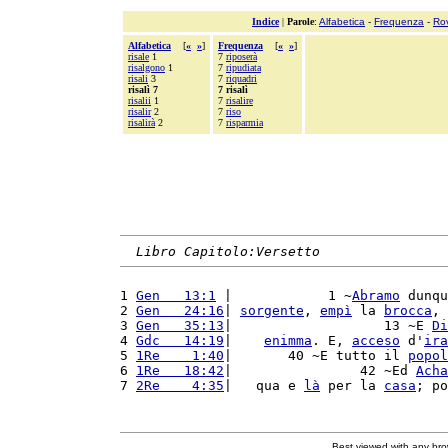
Indice
|
Parole
:
Alfabetica
-
Frequenza
-
Ro
Alfabetica
[
«
»
]
Frequenza
[
«
»
]
risale
1
7
riposerà
risalgono
1
7
ripudiata
risali
3
7
riquadri
risalì 7
7 risalì
risalii
1
7
risalire
risalir
2
7
riso
risalirà
2
7
risparmia
Libro Capitolo:Versetto
1 
Gen   13:1
 |            1 ~
Abramo
 dunqu
2 
Gen   24:16
| 
sorgente
, 
empì
 la 
brocca
, 
3 
Gen   35:13
|                   13 ~E 
Di
4 
Gdc   14:19
|    
enimma
. E, 
acceso
 d'
ira
5 
1Re    1:40
|       40 ~E tutto il 
popol
6 
1Re   18:42
|                42 ~Ed 
Acha
7 
2Re    4:35
|   qua e 
là
 per la 
casa
; po
Best viewed with any br