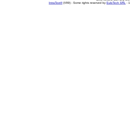
IntraText®
(V89) - Some rights reserved by
EuloTech SRL
- 1