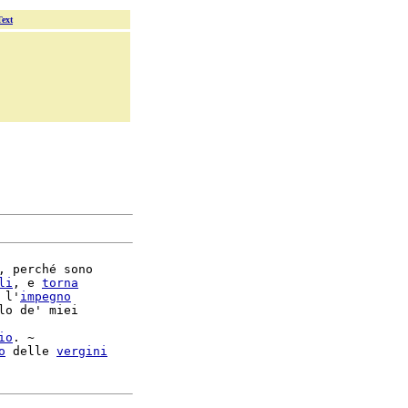
Text
, perché sono

li
, e 
torna
 l'
impegno
lo de' miei

io
. ~

o
 delle 
vergini