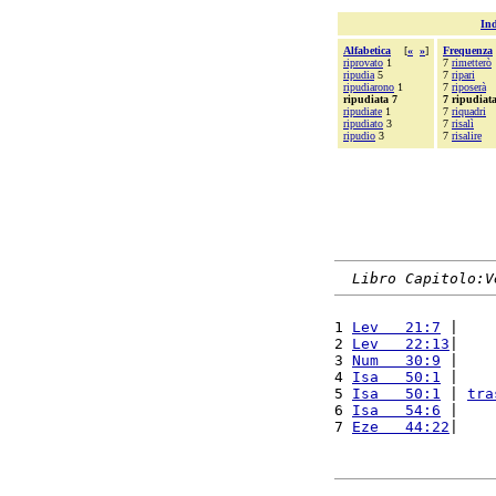
Ind
Alfabetica
[
«
»
]
Frequenza
riprovato
1
7
rimetterò
ripudia
5
7
ripari
ripudiarono
1
7
riposerà
ripudiata 7
7 ripudiat
ripudiate
1
7
riquadri
ripudiato
3
7
risalì
ripudio
3
7
risalire
Libro Capitolo:V
1 
Lev   21:7
 |    
2 
Lev   22:13
|    
3 
Num   30:9
 |    
4 
Isa   50:1
 |    
5 
Isa   50:1
 | 
tra
6 
Isa   54:6
 |    
7 
Eze   44:22
|    