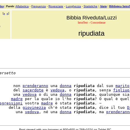
ice
|
Parole
:
Alfabetica
-
Frequenza
-
Rovesciate
-
Lunghezza
-
Statistiche
|
Aiuto
|
Biblioteca Intra
[
«
»
]
Bibbia Riveduta/Luzzi
IntraText - Concordanze
a
ripudiata
ersetto
      non 
prenderanno
 una 
donna
ripudiata
 dal suo 
marito
      del 
sacerdote
 è 
vedova
, o 
ripudiata
, senza 
figliuo
      una 
vedova
 o di una 
donna
ripudiata
, qualunque sia
     
madre
 per la quale io l'ho 
ripudiata
? O qual è quel
sgressioni
 vostra 
madre
 è stata 
ripudiata
. ~

    della 
giovinezza
 ch'è stata 
ripudiata
, dice il tuo 
D
       una 
vedova
, né una 
donna
ripudiata
, ma 
prenderann
Best viewed with any browser at 800x600 or 768x1024 on Tablet PC