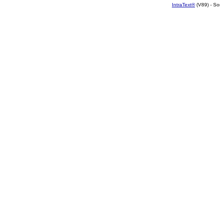
IntraText®
(V89) - So