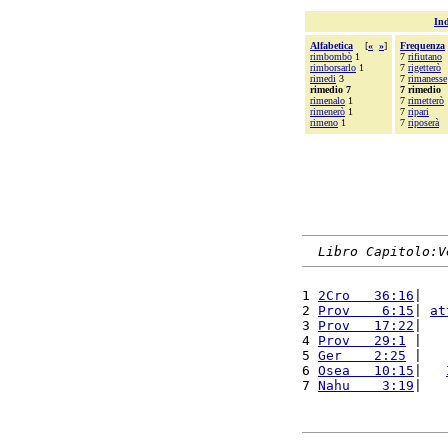
Ind
Alfabetica
[
«
»
]
Frequenza
rimbombò
1
7
rifiutano
rimborsarlo
1
7
rigetterò
rimedi
3
7
rimanesse
rimedio 7
7 rimedio
rimenalo
1
7
rimetterò
rimenerò
1
7
ripari
rimeno
1
7
riposerà
Libro Capitolo:V
1 
2Cro   36:16
|   
2 
Prov    6:15
| 
at
3 
Prov   17:22
|   
4 
Prov   29:1
 |   
5 
Ger    2:25
 |   
6 
Osea   10:15
|   
7 
Nahu    3:19
|   