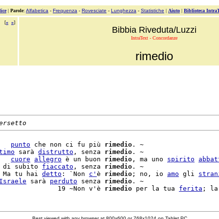
ice
|
Parole
:
Alfabetica
-
Frequenza
-
Rovesciate
-
Lunghezza
-
Statistiche
|
Aiuto
|
Biblioteca Intra
[
«
»
]
Bibbia Riveduta/Luzzi
IntraText - Concordanze
rimedio
ersetto
   
punto
 che non ci fu più 
rimedio
. ~

timo
 sarà 
distrutto
, senza 
rimedio
. ~

   
cuore
allegro
 è un buon 
rimedio
, ma uno 
spirito
abbat
 di subito 
fiaccato
, senza 
rimedio
. ~

 Ma tu hai 
detto
: `Non 
c'
è 
rimedio
; no, io 
amo
 gli 
stran
Israele
 sarà 
perduto
 senza 
rimedio
. ~

               19 ~Non v'è 
rimedio
 per la tua 
ferita
Best viewed with any browser at 800x600 or 768x1024 on Tablet PC