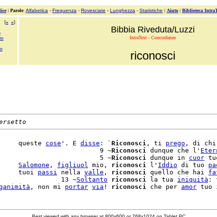
ice
|
Parole
:
Alfabetica
-
Frequenza
-
Rovesciate
-
Lunghezza
-
Statistiche
|
Aiuto
|
Biblioteca Intra
[
«
»
]
Bibbia Riveduta/Luzzi
o
IntraText - Concordanze
ro
no
riconosci
ersetto
     queste 
cose
'. E 
disse
: `
Riconosci
, ti 
prego
, di chi
                          9 ~
Riconosci
 dunque che l'
Eter
                          5 ~
Riconosci
 dunque in 
cuor
 tu
     
Salomone
, 
figliuol
 mio, 
riconosci
 l'
Iddio
 di tuo 
pa
     tuoi 
passi
 nella 
valle
, 
riconosci
 quello che hai 
fa
                13 ~
Soltanto
riconosci
 la tua 
iniquità
: 
ganimità
, non mi 
portar
via
! 
riconosci
 che per 
amor
 tuo 
Best viewed with any browser at 800x600 or 768x1024 on Tablet PC