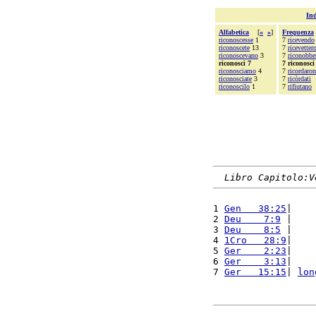
Ind
Alfabetica
[
«
»
]
Frequenza
riconoscesse
1
7
ricevendo
riconoscete
13
7
ricevetter
riconoscevano
3
7
riconobbe
riconosci 7
7 riconosci
riconosciamo
4
7
ricordaro
riconosciate
3
7
ricòrdati
riconoscilo
1
7
rifiutano
Libro Capitolo:V
1 
Gen   38:25
|    
2 
Deu    7:9
 |    
3 
Deu    8:5
 |    
4 
1Cro   28:9
|    
5 
Ger    2:23
|    
6 
Ger    3:13
|    
7 
Ger   15:15
| 
lon