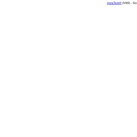
IntraText®
(V89) - So