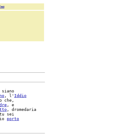
Text
 siano

no
, l'
Iddio
o che,

dre
, e

tto
, dromedaria

tu sei

io 
porto