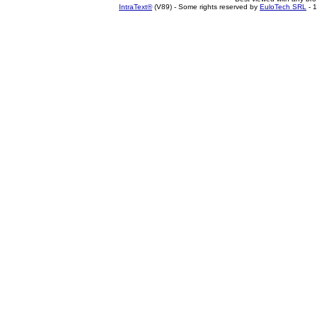
IntraText®
(V89) - Some rights reserved by
EuloTech SRL
- 1