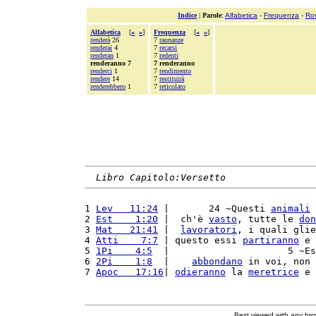
Indice
|
Parole
:
Alfabetica
-
Frequenza
-
Ro
Alfabetica
[
«
»
]
Frequenza
[
«
»
]
renderà
26
7
raunanze
renderai
4
7
recarsi
renderan
1
7
redenti
renderanno 7
7 renderanno
renderci
1
7
rendimento
rendere
14
7
restituirà
renderebbero
1
7
reticolato
Libro Capitolo:Versetto
1 
Lev   11:24
 |       24 ~Questi 
animali
 
2 
Est    1:20
 |  ch'è 
vasto
, tutte le 
don
3 
Mat   21:41
 |  
lavoratori
, i quali glie
4 
Atti    7:7
 | questo essi 
partiranno
 e 
5 
1Pi    4:5
  |                     5 ~Es
6 
2Pi    1:8
  |    
abbondano
 in voi, non 
7 
Apoc   17:16
| 
odieranno
 la 
meretrice
 e 
Best viewed with any br