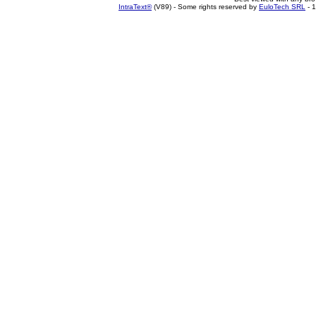
IntraText®
(V89) - Some rights reserved by
EuloTech SRL
- 1