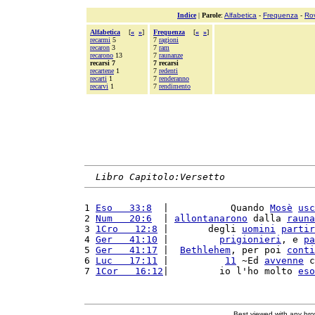
Indice
|
Parole
:
Alfabetica
-
Frequenza
-
Ro
Alfabetica
[
«
»
]
Frequenza
[
«
»
]
recarmi
5
7
ragioni
recaron
3
7
ram
recarono
13
7
raunanze
recarsi 7
7 recarsi
recartene
1
7
redenti
recarti
1
7
renderanno
recarvi
1
7
rendimento
Libro Capitolo:Versetto
1 
Eso   33:8
  |           Quando 
Mosè
usc
2 
Num   20:6
  | 
allontanarono
 dalla 
rauna
3 
1Cro   12:8
 |       degli 
uomini
partir
4 
Ger   41:10
 |         
prigionieri
, e 
pa
5 
Ger   41:17
 |  
Bethlehem
, per poi 
conti
6 
Luc   17:11
 |          
11
 ~Ed 
avvenne
 c
7 
1Cor   16:12
|         io l'ho molto 
eso
Best viewed with any br