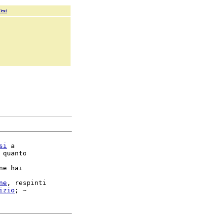
Text
si
 a

 quanto

ne hai

ne
, respinti

izio