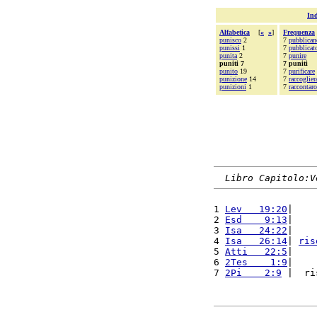
Ind
Alfabetica
[
«
»
]
Frequenza
punisco
2
7
pubblican
punissi
1
7
pubblicat
punita
2
7
punire
puniti 7
7 puniti
punito
19
7
purificare
punizione
14
7
raccoglier
punizioni
1
7
raccontar
Libro Capitolo:V
1 
Lev   19:20
|    
2 
Esd    9:13
|    
3 
Isa   24:22
|    
4 
Isa   26:14
| 
ris
5 
Atti   22:5
|    
6 
2Tes    1:9
|    
7 
2Pi    2:9
 |  ri