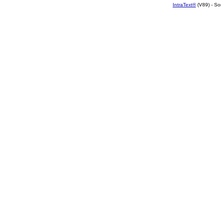
IntraText®
(V89) - So