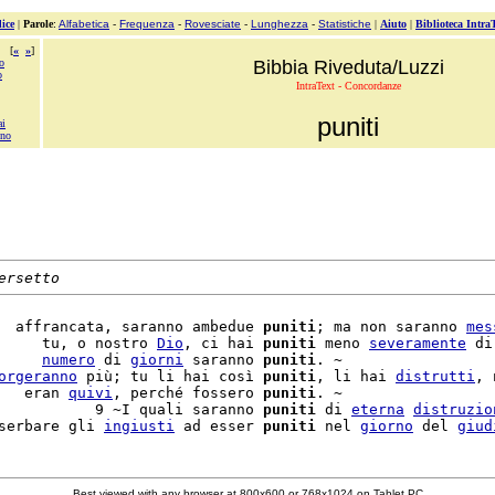
ice
|
Parole
:
Alfabetica
-
Frequenza
-
Rovesciate
-
Lunghezza
-
Statistiche
|
Aiuto
|
Biblioteca Intra
[
«
»
]
o
Bibbia Riveduta/Luzzi
o
IntraText - Concordanze
puniti
ai
ono
ersetto
  affrancata, saranno ambedue 
puniti
; ma non saranno 
mes
     tu, o nostro 
Dio
, ci hai 
puniti
 meno 
severamente
 di
     
numero
 di 
giorni
 saranno 
puniti
. ~

orgeranno
 più; tu li hai così 
puniti
, li hai 
distrutti
, 
   eran 
quivi
, perché fossero 
puniti
. ~

           9 ~I quali saranno 
puniti
 di 
eterna
distruzio
serbare gli 
ingiusti
 ad esser 
puniti
 nel 
giorno
 del 
giud
Best viewed with any browser at 800x600 or 768x1024 on Tablet PC