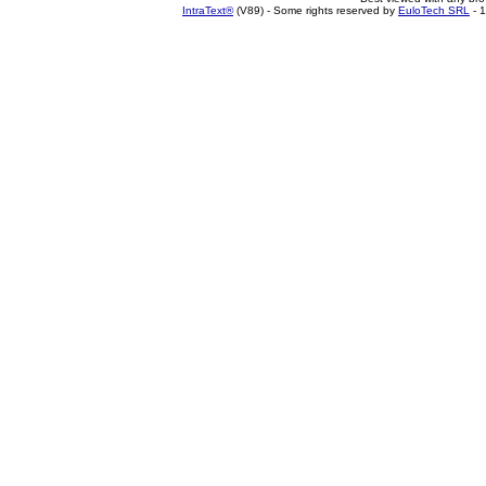
IntraText®
(V89) - Some rights reserved by
EuloTech SRL
- 1