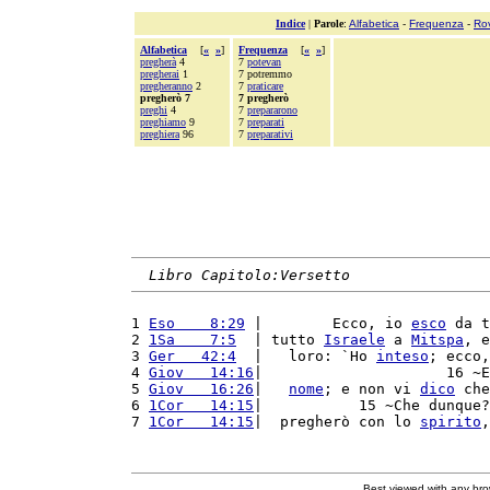
Indice
|
Parole
:
Alfabetica
-
Frequenza
-
Ro
Alfabetica
[
«
»
]
Frequenza
[
«
»
]
pregherà
4
7
potevan
pregherai
1
7 potremmo
pregheranno
2
7
praticare
pregherò 7
7 pregherò
preghi
4
7
prepararono
preghiamo
9
7
preparati
preghiera
96
7
preparativi
Libro Capitolo:Versetto
1 
Eso    8:29
 |        Ecco, io 
esco
 da t
2 
1Sa    7:5
  | tutto 
Israele
 a 
Mitspa
, e
3 
Ger   42:4
  |   loro: `Ho 
inteso
; ecco,
4 
Giov   14:16
|                     16 ~E
5 
Giov   16:26
|   
nome
; e non vi 
dico
 che
6 
1Cor   14:15
|           15 ~Che dunque?
7 
1Cor   14:15
|  pregherò con lo 
spirito
,
Best viewed with any br