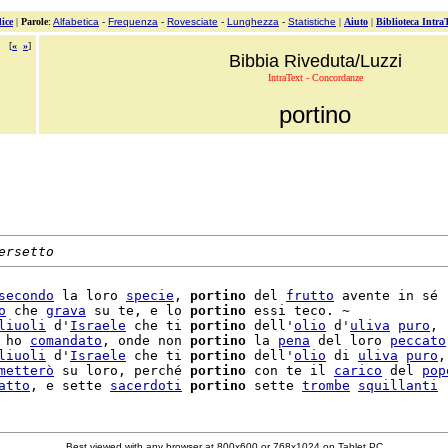
ice
|
Parole
:
Alfabetica
-
Frequenza
-
Rovesciate
-
Lunghezza
-
Statistiche
|
Aiuto
|
Biblioteca Intra
[
«
»
]
Bibbia Riveduta/Luzzi
IntraText - Concordanze
portino
ersetto
secondo
 la loro 
specie
, 
portino
 del 
frutto
 avente in sé

o
 che 
grava
 su te, e lo 
portino
 essi teco. ~

liuoli
 d'
Israele
 che ti 
portino
 dell'
olio
 d'
uliva
puro
,

 ho 
comandato
, onde non 
portino
 la 
pena
 del loro 
peccato
liuoli
 d'
Israele
 che ti 
portino
 dell'
olio
 di 
uliva
puro
,

metterò
 su loro, perché 
portino
 con te il 
carico
 del 
pop
atto
, e sette 
sacerdoti
portino
 sette 
trombe
squillanti
Best viewed with any browser at 800x600 or 768x1024 on Tablet PC