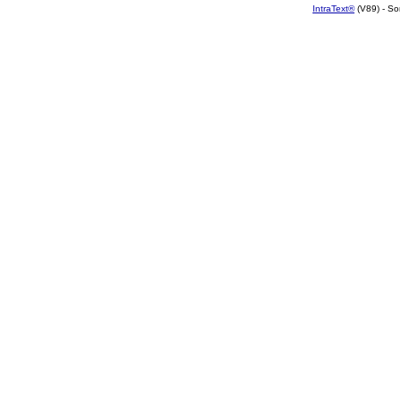
IntraText®
(V89) - So