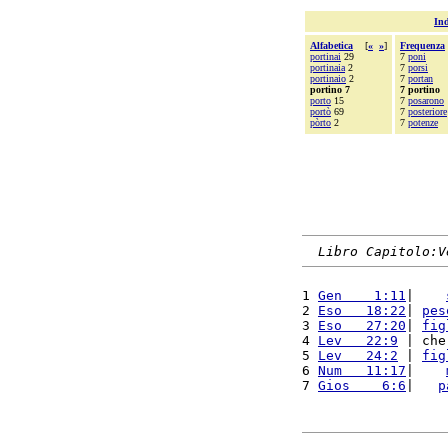
Ind
Alfabetica
[
«
»
]
Frequenza
portinai
29
7
poni
portinaia
2
7
porsi
portinaio
2
7
portan
portino 7
7 portino
porto
15
7
posarono
portò
69
7
posteriore
pòrto
2
7
potenze
Libro Capitolo:V
1 
Gen    1:11
|    
2 
Eso   18:22
| 
pes
3 
Eso   27:20
| 
fig
4 
Lev   22:9
 | che
5 
Lev   24:2
 | 
fig
6 
Num   11:17
|    
7 
Gios    6:6
|   
p