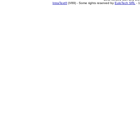
IntraText®
(V89) - Some rights reserved by
EuloTech SRL
- 1