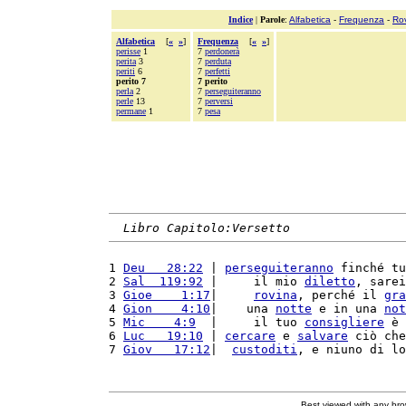
Indice
|
Parole
:
Alfabetica
-
Frequenza
-
Ro
Alfabetica
[
«
»
]
Frequenza
[
«
»
]
perisse
1
7
perdonerà
perita
3
7
perduta
periti
6
7
perfetti
perito 7
7 perito
perla
2
7
perseguiteranno
perle
13
7
perversi
permane
1
7
pesa
Libro Capitolo:Versetto
1 
Deu   28:22
 | 
perseguiteranno
 finché tu
2 
Sal  119:92
 |     il mio 
diletto
, sarei
3 
Gioe    1:17
|     
rovina
, perché il 
gra
4 
Gion    4:10
|    una 
notte
 e in una 
not
5 
Mic    4:9
  |     il tuo 
consigliere
 è 
6 
Luc   19:10
 | 
cercare
 e 
salvare
 ciò che
7 
Giov   17:12
|  
custoditi
, e niuno di lo
Best viewed with any br