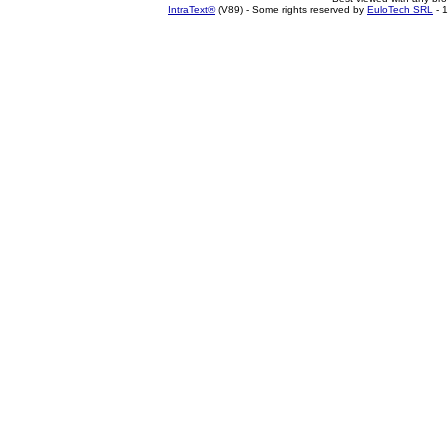
IntraText®
(V89) - Some rights reserved by
EuloTech SRL
- 1