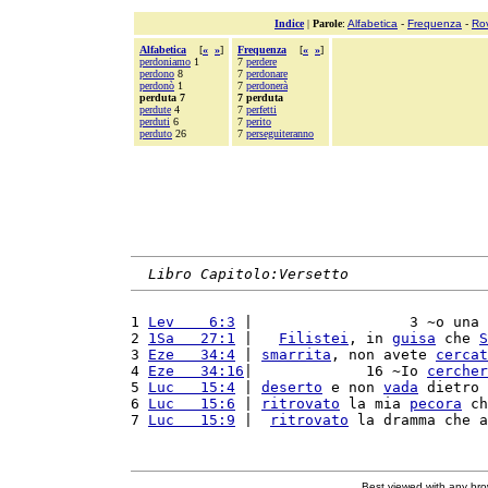
Indice
|
Parole
:
Alfabetica
-
Frequenza
-
Ro
Alfabetica
[
«
»
]
Frequenza
[
«
»
]
perdoniamo
1
7
perdere
perdono
8
7
perdonare
perdonò
1
7
perdonerà
perduta 7
7 perduta
perdute
4
7
perfetti
perduti
6
7
perito
perduto
26
7
perseguiteranno
Libro Capitolo:Versetto
1 
Lev    6:3
 |                  3 ~o una 
2 
1Sa   27:1
 |   
Filistei
, in 
guisa
 che 
S
3 
Eze   34:4
 | 
smarrita
, non avete 
cercat
4 
Eze   34:16
|             16 ~Io 
cercher
5 
Luc   15:4
 | 
deserto
 e non 
vada
 dietro 
6 
Luc   15:6
 | 
ritrovato
 la mia 
pecora
 ch
7 
Luc   15:9
 |  
ritrovato
 la dramma che a
Best viewed with any br