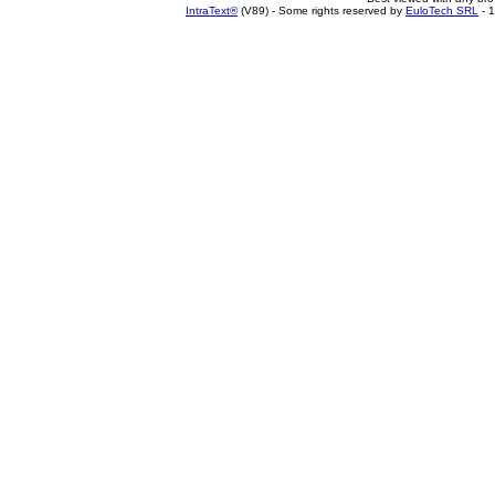
IntraText®
(V89) - Some rights reserved by
EuloTech SRL
- 1