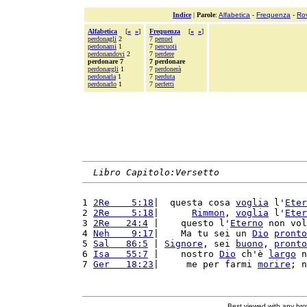
Indice
|
Parole
:
Alfabetica
-
Frequenza
-
Ro
Alfabetica
[
«
»
]
Frequenza
[
«
»
]
perdonagli
2
7
penuel
perdonami
1
7
percuoti
perdonandovi
2
7
perdere
perdonare 7
7 perdonare
perdonargli
1
7
perdonerà
perdonarla
1
7
perduta
perdonarlo
1
7
perfetti
Libro Capitolo:Versetto
1 
2Re    5:18
|  questa cosa 
voglia
 l'
Eter
2 
2Re    5:18
|      
Rimmon
, 
voglia
 l'
Eter
3 
2Re   24:4
 |    questo l'
Eterno
 non vol
4 
Neh    9:17
|    Ma tu sei un 
Dio
pronto
5 
Sal   86:5
 | 
Signore
, sei 
buono
, 
pronto
6 
Isa   55:7
 |    nostro 
Dio
 ch'è 
largo
 n
7 
Ger   18:23
|     me per farmi 
morire
; n
Best viewed with any br