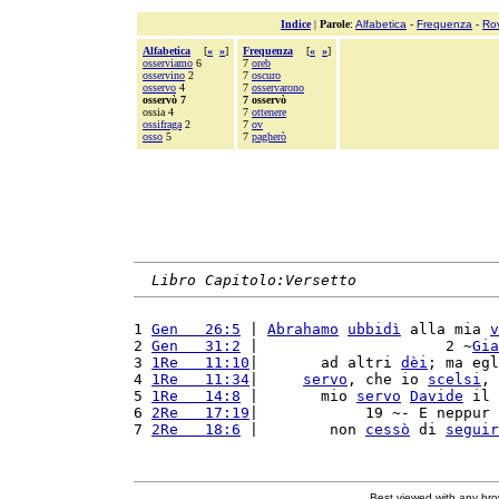
Indice
|
Parole
:
Alfabetica
-
Frequenza
-
Ro
Alfabetica
[
«
»
]
Frequenza
[
«
»
]
osserviamo
6
7
oreb
osservino
2
7
oscuro
osservo
4
7
osservarono
osservò 7
7 osservò
ossia 4
7
ottenere
ossifraga
2
7
ov
osso
5
7
pagherò
Libro Capitolo:Versetto
1 
Gen   26:5
 | 
Abrahamo
ubbidì
 alla mia 
v
2 
Gen   31:2
 |                     2 ~
Gia
3 
1Re   11:10
|       ad altri 
dèi
; ma egl
4 
1Re   11:34
|     
servo
, che io 
scelsi
, 
5 
1Re   14:8
 |       mio 
servo
Davide
 il 
6 
2Re   17:19
|            19 ~- E neppur 
7 
2Re   18:6
 |        non 
cessò
 di 
seguir
Best viewed with any br