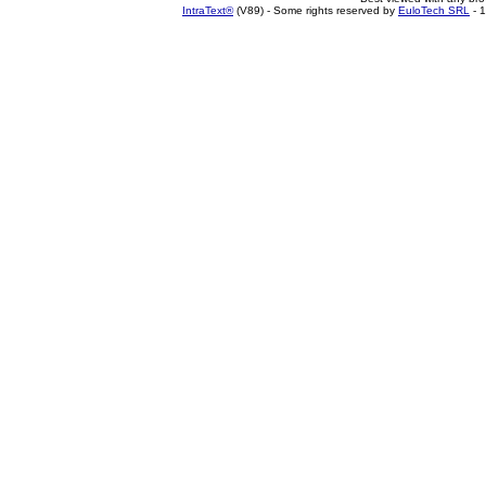
IntraText®
(V89) - Some rights reserved by
EuloTech SRL
- 1