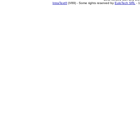
IntraText®
(V89) - Some rights reserved by
EuloTech SRL
- 1