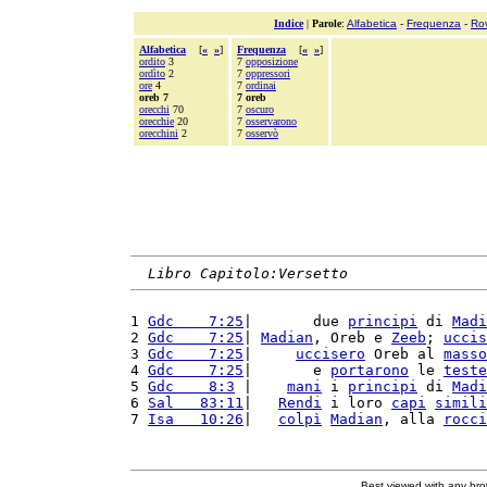
Indice
|
Parole
:
Alfabetica
-
Frequenza
-
Ro
Alfabetica
[
«
»
]
Frequenza
[
«
»
]
ordito
3
7
opposizione
ordìto
2
7
oppressori
ore
4
7
ordinai
oreb 7
7 oreb
orecchi
70
7
oscuro
orecchie
20
7
osservarono
orecchini
2
7
osservò
Libro Capitolo:Versetto
1 
Gdc    7:25
|       due 
principi
 di 
Madi
2 
Gdc    7:25
| 
Madian
, Oreb e 
Zeeb
; 
uccis
3 
Gdc    7:25
|     
uccisero
 Oreb al 
masso
4 
Gdc    7:25
|       e 
portarono
 le 
teste
5 
Gdc    8:3
 |    
mani
 i 
principi
 di 
Madi
6 
Sal   83:11
|   
Rendi
 i loro 
capi
simili
7 
Isa   10:26
|   
colpì
Madian
, alla 
rocci
Best viewed with any br