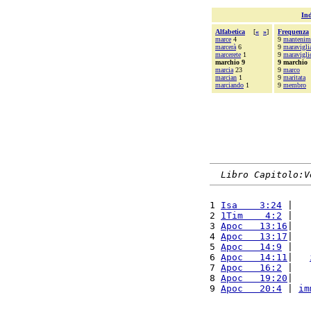
Ind
Alfabetica
[
«
»
]
Frequenza
marce
4
9
mantenim
marcerà
6
9
maravigli
marcerete
1
9
maravigli
marchio 9
9 marchio
marcia
23
9
marco
marcian
1
9
maritata
marciando
1
9
membro
Libro Capitolo:V
1 
Isa    3:24
 |   
2 
1Tim    4:2
 |   
3 
Apoc   13:16
|   
4 
Apoc   13:17
|   
5 
Apoc   14:9
 |   
6 
Apoc   14:11
|   
7 
Apoc   16:2
 |   
8 
Apoc   19:20
|   
9 
Apoc   20:4
 | 
im