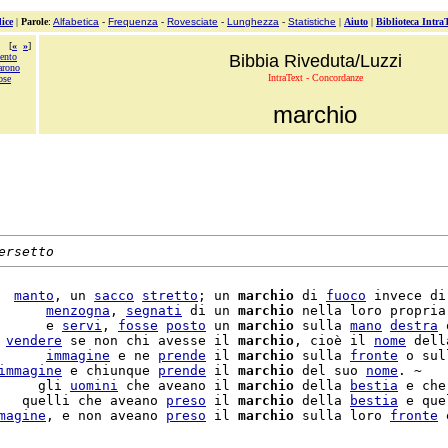
ice
|
Parole
:
Alfabetica
-
Frequenza
-
Rovesciate
-
Lunghezza
-
Statistiche
|
Aiuto
|
Biblioteca Intra
[
«
»
]
ento
Bibbia Riveduta/Luzzi
arono
IntraText - Concordanze
ose
marchio
ersetto
  
manto
, un 
sacco
stretto
; un 
marchio
 di 
fuoco
 invece di
      
menzogna
, 
segnati
 di un 
marchio
 nella loro propria
      e 
servi
, 
fosse
posto
 un 
marchio
 sulla 
mano
destra
 
 
vendere
 se non chi avesse il 
marchio
, cioè il 
nome
 dell
      
immagine
 e ne 
prende
 il 
marchio
 sulla 
fronte
 o sul
immagine
 e chiunque 
prende
 il 
marchio
 del suo 
nome
. ~

     gli 
uomini
 che aveano il 
marchio
 della 
bestia
 e che
   quelli che aveano 
preso
 il 
marchio
 della 
bestia
 e que
magine
, e non aveano 
preso
 il 
marchio
 sulla loro 
fronte