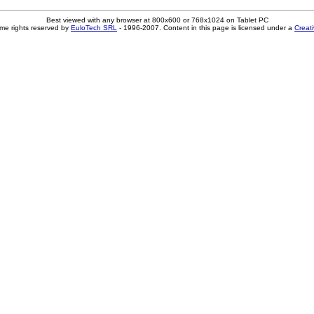
Best viewed with any browser at 800x600 or 768x1024 on Tablet PC
me rights reserved by
EuloTech SRL
- 1996-2007. Content in this page is licensed under a
Creat