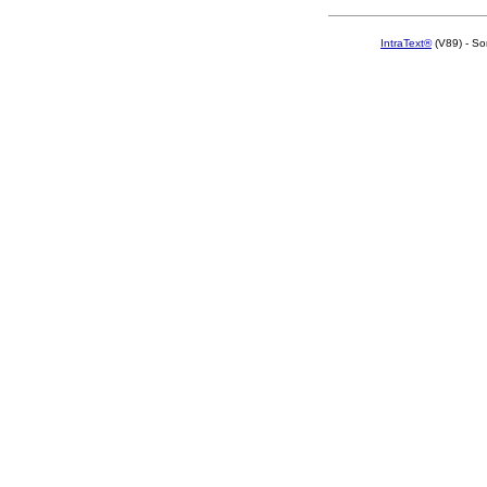
IntraText®
(V89) - So