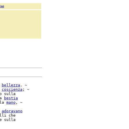
Text
 
bellezza
. ~

 
coscienza
; ~

o sulla

a 
bestia
la 
mano
, ~

 
adoravano
lli che
