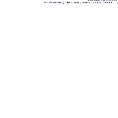
IntraText®
(V89) - Some rights reserved by
EuloTech SRL
- 1