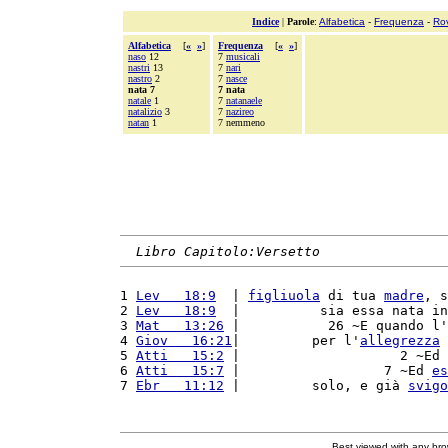
Indice
|
Parole
:
Alfabetica
-
Frequenza
-
Ro
Alfabetica
[
«
»
]
Frequenza
[
«
»
]
naso
12
7
musicali
nastri
13
7
nari
nastro
2
7
nasce
nata 7
7 nata
natale
1
7
natanaele
natalizio
3
7
nazireo
natan
1
7 nemmeno
Libro Capitolo:Versetto
1 
Lev   18:9
  | 
figliuola
 di tua 
madre
, s
2 
Lev   18:9
  |          sia essa nata in
3 
Mat   13:26
 |           26 ~E quando l'
4 
Giov   16:21
|         per l'
allegrezza
 
5 
Atti   15:2
 |                    2 ~Ed 
6 
Atti   15:7
 |                  7 ~Ed 
es
7 
Ebr   11:12
 |         solo, e già 
svigo
Best viewed with any br