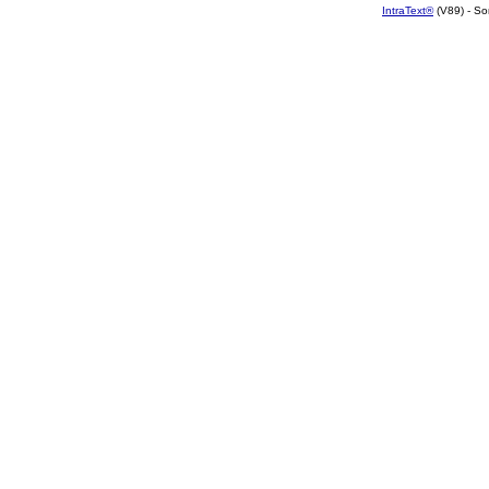
IntraText®
(V89) - So