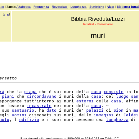
ice
|
Parole
:
Alfabetica
-
Frequenza
-
Rovesciate
-
Lunghezza
-
Statistiche
|
Aiuto
|
Biblioteca Intra
[
«
»
]
Bibbia Riveduta/Luzzi
IntraText - Concordanze
muri
ersetto
rà
 che la 
piaga
 che è sui 
muri
 della 
casa
consiste
 in fo
 
piani
 che 
circondavano
 i 
muri
 della 
casa
: del 
luogo
san
sporgenze tutt'intorno ai 
muri
esterni
 della 
casa
, affin
on fossero 
incastrate
 nei 
muri
 della 
casa
. ~

 suo 
santuario
, ha 
dato
 i 
muri
 de' 
palazzi
 di 
Sion
 in 
ma
egli 
uomini
 disegnati sui 
muri
, delle 
immagini
 di 
Caldei
uoto
, l'
edifizio
 e i suoi 
muri
 avevano una 
lunghezza
Best viewed with any browser at 800x600 or 768x1024 on Tablet PC