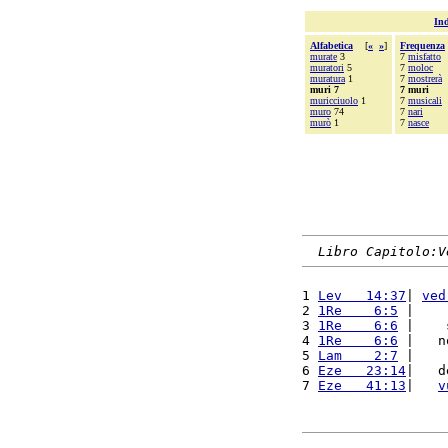
Ind
Alfabetica
[
«
»
]
Frequenza
murate
3
7
misfatto
muratori
5
7
moloc
muratura
1
7
mostrerà
muri 7
7 muri
muricciuolo
1
7
musicali
muro
74
7
nari
murò
1
7
nasce
Libro Capitolo:V
1 
Lev   14:37
| 
ved
2 
1Re    6:5
 |    
3 
1Re    6:6
 |    
4 
1Re    6:6
 |   n
5 
Lam    2:7
 |    
6 
Eze   23:14
|   d
7 
Eze   41:13
|   
v