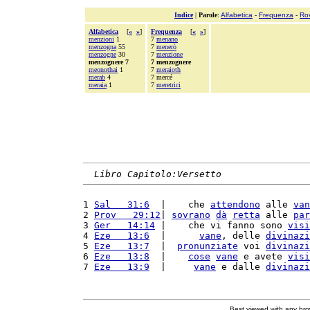
Indice
|
Parole
:
Alfabetica
-
Frequenza
-
Ro
Alfabetica
[
«
»
]
Frequenza
[
«
»
]
menzioni
1
7
menano
menzogna
55
7
menerò
menzogne
30
7
menzione
menzognere 7
7 menzognere
meonothai
1
7
meraioth
merab
4
7 mercé
meraia
1
7
meretrici
Libro Capitolo:Versetto
1 
Sal   31:6
  |    che 
attendono
 alle 
van
2 
Prov   29:12
| 
sovrano
dà
retta
 alle 
par
3 
Ger   14:14
 |    che vi fanno sono 
visi
4 
Eze   13:6
  |      
vane
, delle 
divinazi
5 
Eze   13:7
  |  
pronunziate
 voi 
divinazi
6 
Eze   13:8
  |    
cose
vane
 e avete 
visi
7 
Eze   13:9
  |     
vane
 e dalle 
divinazi
Best viewed with any br