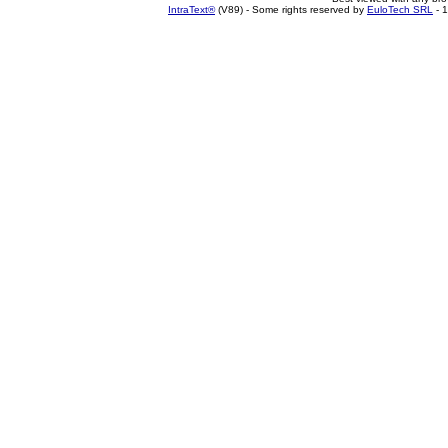
IntraText®
(V89) - Some rights reserved by
EuloTech SRL
- 1