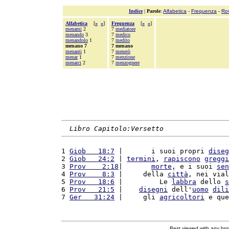
Indice
|
Parole
:
Alfabetica
-
Frequenza
-
Ro
Alfabetica
[
«
»
]
Frequenza
[
«
»
]
menami
2
7
mediatore
menando
3
7
medico
menandolo
1
7
medito
menano 7
7 menano
menanti
1
7
menerò
menar
1
7
menzione
menarci
2
7
menzognere
Libro Capitolo:Versetto
1 
Giob   18:7
 |       i suoi propri 
diseg
2 
Giob   24:2
 | 
termini
, 
rapiscono
greggi
3 
Prov    2:18
|       
morte
, e i suoi 
sen
4 
Prov    8:3
 |     della 
città
, nei vial
5 
Prov   18:6
 |         Le 
labbra
 dello 
s
6 
Prov   21:5
 |    
disegni
 dell'
uomo
dili
7 
Ger   31:24
 |     gli 
agricoltori
 e que
Best viewed with any br