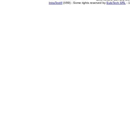
IntraText®
(V89) - Some rights reserved by
EuloTech SRL
- 1