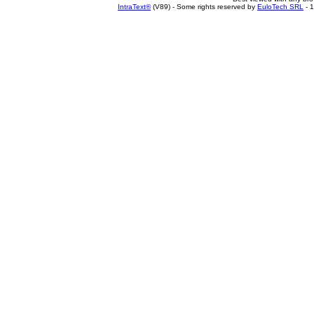
IntraText®
(V89) - Some rights reserved by
EuloTech SRL
- 1