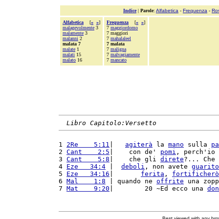
Indice
|
Parole
:
Alfabetica
-
Frequenza
-
Ro
Alfabetica
[
«
»
]
Frequenza
[
«
»
]
malagevolmente
3
7
maggiordomo
malamente
3
7 maggiori
malanni
2
7
mahalaleel
malata 7
7 malata
malate
1
7
maligna
malati
15
7
malvagiamente
malato
16
7
mancato
Libro Capitolo:Versetto
1 
2Re    5:11
|   
agiterà
 la 
mano
 sulla 
pa
2 
Cant    2:5
|    con de' 
pomi
, perch'io 
3 
Cant    5:8
|    che gli 
direte
?... Che 
4 
Eze   34:4
 |  
deboli
, non avete 
guarito
5 
Eze   34:16
|       
ferita
, 
fortificherò
6 
Mal    1:8
 | quando ne 
offrite
 una zopp
7 
Mat    9:20
|        20 ~Ed ecco una 
don
Best viewed with any br