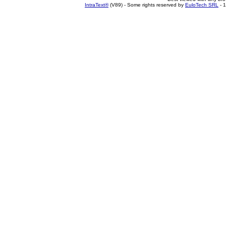
IntraText®
(V89) - Some rights reserved by
EuloTech SRL
- 1