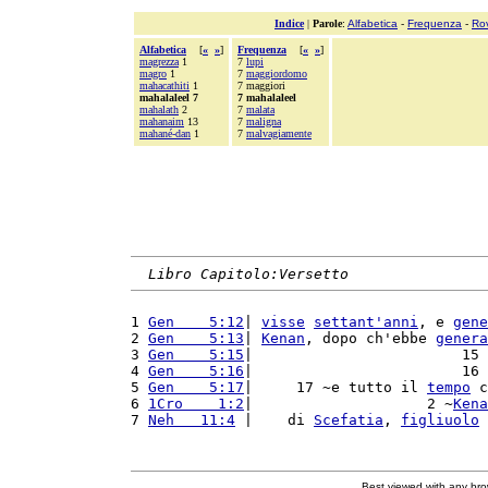
Indice
|
Parole
:
Alfabetica
-
Frequenza
-
Ro
Alfabetica
[
«
»
]
Frequenza
[
«
»
]
magrezza
1
7
lupi
magro
1
7
maggiordomo
mahacathiti
1
7 maggiori
mahalaleel 7
7 mahalaleel
mahalath
2
7
malata
mahanaim
13
7
maligna
mahané-dan
1
7
malvagiamente
Libro Capitolo:Versetto
1 
Gen    5:12
| 
visse
settant'
anni
, e 
gene
2 
Gen    5:13
| 
Kenan
, dopo ch'ebbe 
genera
3 
Gen    5:15
|                        15 
4 
Gen    5:16
|                        16 
5 
Gen    5:17
|     17 ~e tutto il 
tempo
 c
6 
1Cro    1:2
|                    2 ~
Kena
7 
Neh   11:4
 |    di 
Scefatia
, 
figliuolo
 
Best viewed with any br