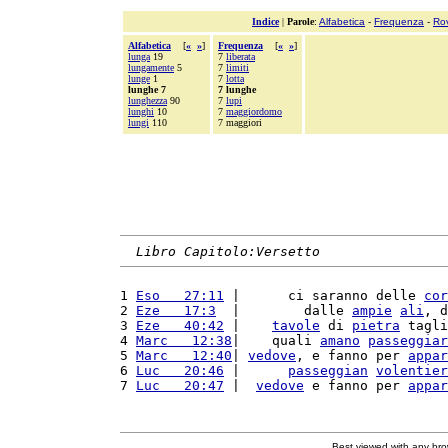
Indice
|
Parole
:
Alfabetica
-
Frequenza
-
Ro
Alfabetica
[
«
»
]
Frequenza
[
«
»
]
lunga
19
7
liberata
lungamente
5
7
limiti
lunge
1
7
lotta
lunghe 7
7 lunghe
lunghezza
90
7
lupi
lunghi
10
7
maggiordomo
lungi
110
7 maggiori
Libro Capitolo:Versetto
1 
Eso   27:11
 |      ci saranno delle 
cor
2 
Eze   17:3
  |        dalle 
ampie
ali
, d
3 
Eze   40:42
 |    
tavole
 di 
pietra
 tagli
4 
Marc   12:38
|    quali 
amano
passeggiar
5 
Marc   12:40
| 
vedove
, e fanno per 
appar
6 
Luc   20:46
 |      
passeggian
volentier
7 
Luc   20:47
 |  
vedove
 e fanno per 
appar
Best viewed with any br