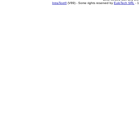
IntraText®
(V89) - Some rights reserved by
EuloTech SRL
- 1