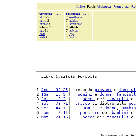
Indice
|
Parole
:
Alfabetica
-
Frequenza
-
Ro
Alfabetica
[
«
»
]
Frequenza
[
«
»
]
lato
175
7
kiriath-arba
latrina
2
7
lapidato
lattante
3
7
largamente
lattanti 7
7 lattanti
latte
51
7
lebbrosi
laude
1
7
legò
laudi
4
7
levatisi
Libro Capitolo:Versetto
1 
Deu   32:25
| mietendo 
giovani
 e 
fanciul
2 
1Sa   15:3
 |   
uomini
 e 
donne
, 
fanciull
3 
Sal    8:2
 |     
bocca
 de' 
fanciulli
 e 
4 
Sal   78:71
|  
trasse
 di dietro alle 
pec
5 
Ger   44:7
 |     
uomini
 e 
donne
, 
bambin
6 
Lam    2:11
|    
pensiero
 de' 
bambini
 e 
7 
Mat   21:16
|     
bocca
 de' 
fanciulli
 e 
Best viewed with any br