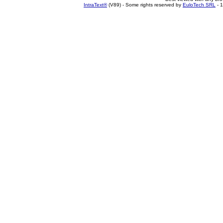
IntraText®
(V89) - Some rights reserved by
EuloTech SRL
- 1