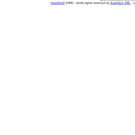
IntraText®
(V89) - Some rights reserved by
EuloTech SRL
- 1