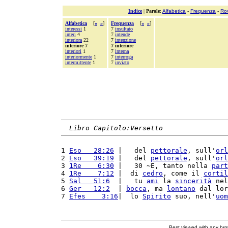
Indice
|
Parole
:
Alfabetica
-
Frequenza
-
Ro
Alfabetica
[
«
»
]
Frequenza
[
«
»
]
interessi
1
7
insultato
interi
4
7
intende
interiora
22
7
intenzione
interiore 7
7 interiore
interiori
1
7
interna
interiormente
1
7
interroga
intermittente
1
7
inviato
Libro Capitolo:Versetto
1 
Eso   28:26
 |   del 
pettorale
, sull'
orl
2 
Eso   39:19
 |   del 
pettorale
, sull'
orl
3 
1Re    6:30
 |   30 ~E, tanto nella 
part
4 
1Re    7:12
 |  di 
cedro
, come il 
cortil
5 
Sal   51:6
  |   tu 
ami
 la 
sincerità
 nel
6 
Ger   12:2
  | 
bocca
, ma 
lontano
 dal lor
7 
Efes    3:16
|  lo 
Spirito
 suo, nell'
uom
Best viewed with any br