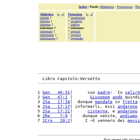
Indice
|
Parole
:
Alfabetica
-
Frequenza
-
Ro
Alfabetica
[
«
»
]
Frequenza
[
«
»
]
infondi
1
7
incantesimi
informa
1
7
inciampo
informar
2
7
infelice
informare 7
7 informare
informarli
1
7
ingiusti
informarmi
1
7
ingiusto
informarono
3
7
ingrassato
Libro Capitolo:Versetto
1 
Gen   46:31
|      suo 
padre
: `Io 
salirò
2 
Gen   47:1
 |       
Giuseppe
andò
 quindi
3 
2Sa   17:16
|  dunque 
mandate
 in 
fretta
 
4 
2Sa   17:17
| informarli, essi 
andarono
 
5 
2Sa   17:21
|      
cisterna
, e 
andarono
 
6 
2Re    7:9
 |    dunque venite, 
andiamo
 
7 
2Cro   20:2
|     2 ~E vennero dei 
messi
Best viewed with any br