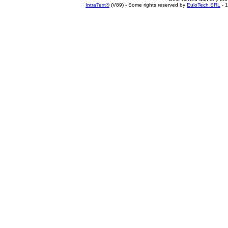
IntraText®
(V89) - Some rights reserved by
EuloTech SRL
- 1