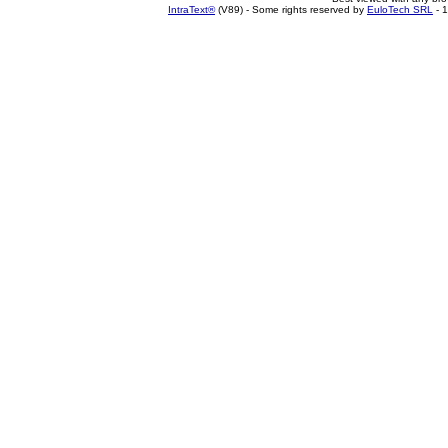
IntraText®
(V89) - Some rights reserved by
EuloTech SRL
- 1