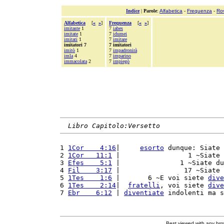
Indice
|
Parole
:
Alfabetica
-
Frequenza
-
Ro
Alfabetica
[
«
»
]
Frequenza
[
«
»
]
imitaste
1
7
iabes
imitate
1
7
idumei
imitati
1
7
imitare
imitatori 7
7 imitatori
imitò
1
7
impadronirà
imla
4
7
imparino
immacolata
2
7
impiegò
Libro Capitolo:Versetto
1 
1Cor    4:16
|     
esorto
 dunque: Siate 
2 
1Cor   11:1
 |                 1 ~Siate 
3 
Efes    5:1
 |               1 ~Siate du
4 
Fil    3:17
 |                17 ~Siate 
5 
1Tes    1:6
 |       6 ~E voi siete 
dive
6 
1Tes    2:14
|  
fratelli
, voi siete 
dive
7 
Ebr    6:12
 | 
diventiate
 indolenti ma s
Best viewed with any br