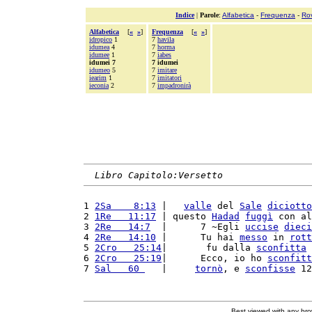
Indice
|
Parole
:
Alfabetica
-
Frequenza
-
Ro
Alfabetica
[
«
»
]
Frequenza
[
«
»
]
idropico
1
7
havila
idumea
4
7
horma
idumee
1
7
iabes
idumei 7
7 idumei
idumeo
5
7
imitare
iearim
1
7
imitatori
ieconia
2
7
impadronirà
Libro Capitolo:Versetto
1 
2Sa    8:13
 |   
valle
 del 
Sale
diciotto
2 
1Re   11:17
 | questo 
Hadad
fuggì
 con al
3 
2Re   14:7
  |      7 ~Egli 
uccise
dieci
4 
2Re   14:10
 |      Tu hai 
messo
 in 
rott
5 
2Cro   25:14
|       fu dalla 
sconfitta
 
6 
2Cro   25:19
|      Ecco, io ho 
sconfitt
7 
Sal   60 
   |     
tornò
, e 
sconfisse
 12
Best viewed with any br