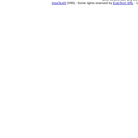
IntraText®
(V89) - Some rights reserved by
EuloTech SRL
- 1