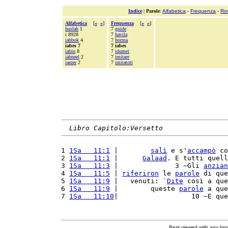
Indice
|
Parole
:
Alfabetica
-
Frequenza
-
Ro
Alfabetica
[
«
»
]
Frequenza
[
«
»
]
huslah
1
7
guide
i 8928
7
havila
iabbok
4
7
horma
iabes 7
7 iabes
iabin
8
7
idumei
iabneel
2
7
imitare
iaezer
2
7
imitatori
Libro Capitolo:Versetto
1 
1Sa   11:1
 |        
salì
 e s'
accampò
 co
2 
1Sa   11:1
 |      
Galaad
. E tutti quell
3 
1Sa   11:3
 |              3 ~Gli 
anzian
4 
1Sa   11:5
 | 
riferiron
 le 
parole
 di que
5 
1Sa   11:9
 |   venuti: `
Dite
 così a que
6 
1Sa   11:9
 |        queste 
parole
 a que
7 
1Sa   11:10
|                  10 ~E que
Best viewed with any br