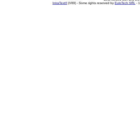
IntraText®
(V89) - Some rights reserved by
EuloTech SRL
- 1