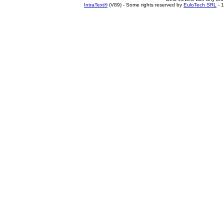
IntraText®
(V89) - Some rights reserved by
EuloTech SRL
- 1