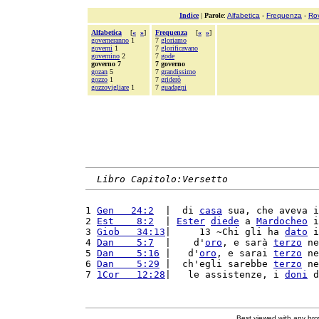
Indice
|
Parole
:
Alfabetica
-
Frequenza
-
Ro
Alfabetica
[
«
»
]
Frequenza
[
«
»
]
governeranno
1
7
gloriamo
governi
1
7
glorificavano
governino
2
7
gode
governo 7
7 governo
gozan
5
7
grandissimo
gozzo
1
7
griderò
gozzovigliare
1
7
guadagni
Libro Capitolo:Versetto
1 
Gen   24:2
  |  di 
casa
 sua, che aveva i
2 
Est    8:2
  | 
Ester
diede
 a 
Mardocheo
 i
3 
Giob   34:13
|     13 ~Chi gli ha 
dato
 i
4 
Dan    5:7
  |    d'
oro
, e sarà 
terzo
 ne
5 
Dan    5:16
 |   d'
oro
, e sarai 
terzo
 ne
6 
Dan    5:29
 |  ch'egli sarebbe 
terzo
 ne
7 
1Cor   12:28
|   le assistenze, i 
doni
 d
Best viewed with any br