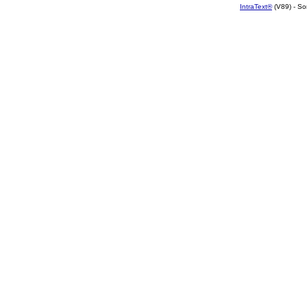
IntraText®
(V89) - So