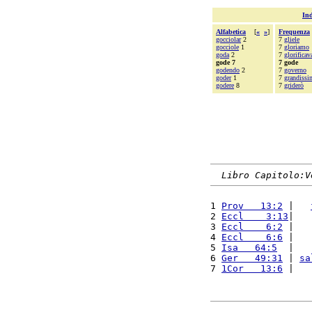
Ind
Alfabetica
[
«
»
]
Frequenza
gocciolar
2
7
gliele
gocciole
1
7
gloriamo
goda
2
7
glorificav
gode 7
7 gode
godendo
2
7
governo
goder
1
7
grandiss
godere
8
7
griderò
Libro Capitolo:V
1 
Prov   13:2
 |   
2 
Eccl    3:13
|   
3 
Eccl    6:2
 |   
4 
Eccl    6:6
 |   
5 
Isa   64:5
  |   
6 
Ger   49:31
 | 
sa
7 
1Cor   13:6
 |   