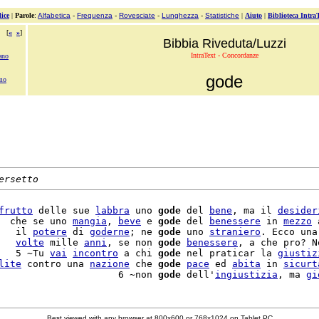
ice
|
Parole
:
Alfabetica
-
Frequenza
-
Rovesciate
-
Lunghezza
-
Statistiche
|
Aiuto
|
Biblioteca Intra
[
«
»
]
Bibbia Riveduta/Luzzi
IntraText - Concordanze
ano
gode
imo
ersetto
frutto
 delle sue 
labbra
 uno 
gode
 del 
bene
, ma il 
desider
  che se uno 
mangia
, 
beve
 e 
gode
 del 
benessere
 in 
mezzo
 
   il 
potere
 di 
goderne
; ne 
gode
 uno 
straniero
. Ecco una

   
volte
 mille 
anni
, se non 
gode
benessere
, a che pro? No
   5 ~Tu 
vai
incontro
 a chi 
gode
 nel praticar la 
giustiz
lite
 contro una 
nazione
 che 
gode
pace
 ed 
abita
 in 
sicurt
                     6 ~non 
gode
 dell'
ingiustizia
, ma 
gi
Best viewed with any browser at 800x600 or 768x1024 on Tablet PC