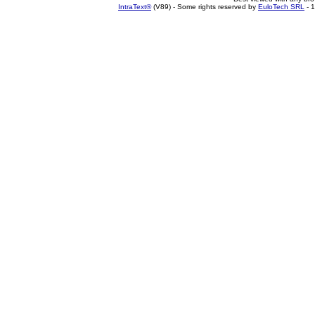
IntraText®
(V89) - Some rights reserved by
EuloTech SRL
- 1