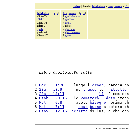
Indice
|
Parole
:
Alfabetica
-
Frequenza
-
Ro
Alfabetica
[
«
»
]
Frequenza
[
«
»
]
gli 4453
7
giudicheranno
gliel
4
7
giudico
gliela 14
7
giuro
gliele 7
7 gliele
glieli
8
7
gloriamo
glielo 44
7
glorificavano
gliene 17
7
gode
Libro Capitolo:Versetto
1 
Gdc   11:26
 |  lungo l'
Arnon
; perché no
2 
2Sa   13:9
  |   ne 
trasse
 le 
frittelle
 
3 
2Sa   13:11
 |             
11
 ~E com'ess
4 
Giob   20:15
|  le 
vomiterà
; 
Iddio
 stess
5 
Mat    6:8
  |   avete 
bisogno
, prima ch
6 
Mat    7:11
 |    
cose
buone
 a coloro ch
7 
Giov   12:16
| 
scritte
 di lui, e che ess
Best viewed with any br