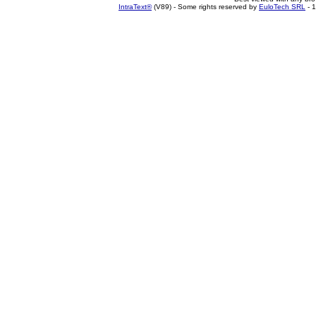
IntraText®
(V89) - Some rights reserved by
EuloTech SRL
- 1