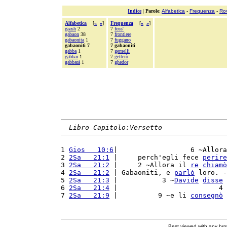
Indice
|
Parole
:
Alfabetica
-
Frequenza
-
Ro
Alfabetica
[
«
»
]
Frequenza
[
«
»
]
gaash
2
7
foss'
gabaon
38
7
frontiere
gabaonita
1
7
fuggano
gabaoniti 7
7 gabaoniti
gabba
1
7
gemelli
gabbai
1
7
getterò
gabbatà
1
7
ghedor
Libro Capitolo:Versetto
1 
Gios   10:6
|                  6 ~Allora
2 
2Sa   21:1
 |     perch'egli fece 
perire
3 
2Sa   21:2
 |     2 ~Allora il 
re
chiamò
4 
2Sa   21:2
 | Gabaoniti, e 
parlò
 loro. -
5 
2Sa   21:3
 |           3 ~
Davide
disse
 
6 
2Sa   21:4
 |                         4 
7 
2Sa   21:9
 |          9 ~e li 
consegnò
 
Best viewed with any br